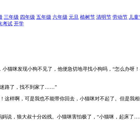
级
三年级
四年级
五年级
六年级
元旦
植树节
清明节
劳动节
儿童
末考试
开学
小猫咪发现小狗不见了，他便急切地寻找小狗吗，“怎么办呀！
迷路了，找不到家了……”
噢！这样啊，可是我也不能带你回去，小猫咪对不起了。但是我相
妈妈说，狼大叔十分凶残。小猫咪害怕极了，“小猫咪，起床了…