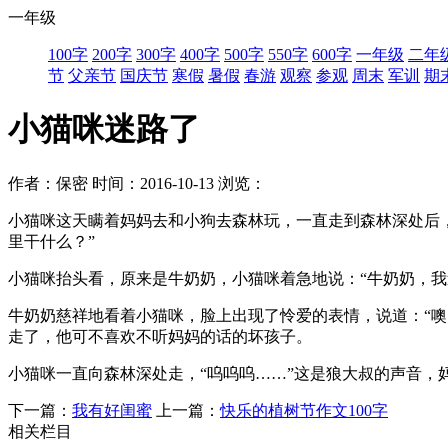
一年级
100字
200字
300字
400字
500字
550字
600字
一年级
二年
节
父亲节
国庆节
寒假
暑假
春游
观察
参观
周末
军训
期
小猫咪迷路了
作者：保密
时间：2016-10-13
浏览：
小猫咪这天瞒着妈妈去和小狗去森林玩，一直走到森林深处后，
里干什么？”
小猫咪抬头看，原来是牛奶奶，小猫咪着急地说：“牛奶奶，我
牛奶奶慈祥地看着小猫咪，脸上出现了怜爱的表情，说道：“
走了，他可不喜欢不听妈妈的话的坏孩子。
小猫咪一直向森林深处走，“呜呜呜……”这是狼大叔的声音，
下一篇：
我有好闺蜜
上一篇：
快乐的植树节作文100字
相关栏目