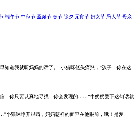
节
端午节
中秋节
圣诞节
春节
除夕
元宵节
妇女节
愚人节
母亲
早知道我就听妈妈的话了。”小猫咪低头痛哭，“孩子，你在这
信，你只要认真地寻找，你会发现的……”牛奶奶丢下这句话就
…”小猫咪睁开眼睛，妈妈慈祥的面容在他眼前，哦！是梦！