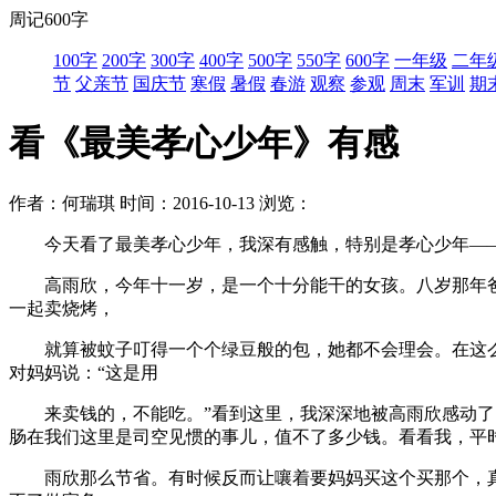
周记600字
100字
200字
300字
400字
500字
550字
600字
一年级
二年
节
父亲节
国庆节
寒假
暑假
春游
观察
参观
周末
军训
期
看《最美孝心少年》有感
作者：何瑞琪
时间：2016-10-13
浏览：
今天看了最美孝心少年，我深有感触，特别是孝心少年—
高雨欣，今年十一岁，是一个十分能干的女孩。八岁那年爸
一起卖烧烤，
就算被蚊子叮得一个个绿豆般的包，她都不会理会。在这么
对妈妈说：“这是用
来卖钱的，不能吃。”看到这里，我深深地被高雨欣感动了。
肠在我们这里是司空见惯的事儿，值不了多少钱。看看我，平
雨欣那么节省。有时候反而让嚷着要妈妈买这个买那个，真