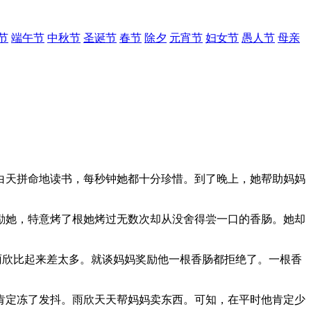
节
端午节
中秋节
圣诞节
春节
除夕
元宵节
妇女节
愚人节
母亲
天拼命地读书，每秒钟她都十分珍惜。到了晚上，她帮助妈妈
她，特意烤了根她烤过无数次却从没舍得尝一口的香肠。她却
欣比起来差太多。就谈妈妈奖励他一根香肠都拒绝了。一根香
定冻了发抖。雨欣天天帮妈妈卖东西。可知，在平时他肯定少