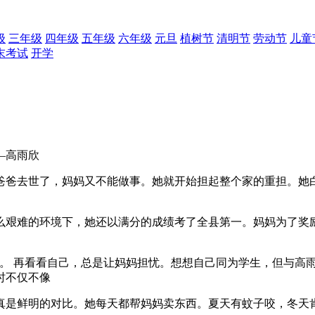
级
三年级
四年级
五年级
六年级
元旦
植树节
清明节
劳动节
儿童
末考试
开学
—高雨欣
爸去世了，妈妈又不能做事。她就开始担起整个家的重担。她白
艰难的环境下，她还以满分的成绩考了全县第一。妈妈为了奖励
 再看看自己，总是让妈妈担忧。想想自己同为学生，但与高雨
时不仅不像
是鲜明的对比。她每天都帮妈妈卖东西。夏天有蚊子咬，冬天肯