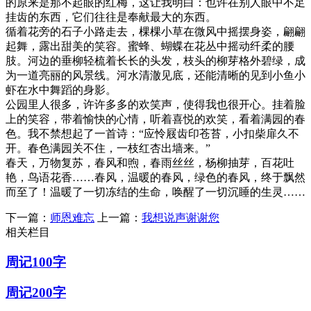
的原来是那不起眼的红梅，这让我明白：也许在别人眼中不足
挂齿的东西，它们往往是奉献最大的东西。
循着花旁的石子小路走去，棵棵小草在微风中摇摆身姿，翩翩
起舞，露出甜美的笑容。蜜蜂、蝴蝶在花丛中摇动纤柔的腰
肢。河边的垂柳轻梳着长长的头发，枝头的柳芽格外碧绿，成
为一道亮丽的风景线。河水清澈见底，还能清晰的见到小鱼小
虾在水中舞蹈的身影。
公园里人很多，许许多多的欢笑声，使得我也很开心。挂着脸
上的笑容，带着愉快的心情，听着喜悦的欢笑，看着满园的春
色。我不禁想起了一首诗：“应怜屐齿印苍苔，小扣柴扉久不
开。春色满园关不住，一枝红杏出墙来。”
春天，万物复苏，春风和煦，春雨丝丝，杨柳抽芽，百花吐
艳，鸟语花香……春风，温暖的春风，绿色的春风，终于飘然
而至了！温暖了一切冻结的生命，唤醒了一切沉睡的生灵……
下一篇：
师恩难忘
上一篇：
我想说声谢谢您
相关栏目
周记100字
周记200字