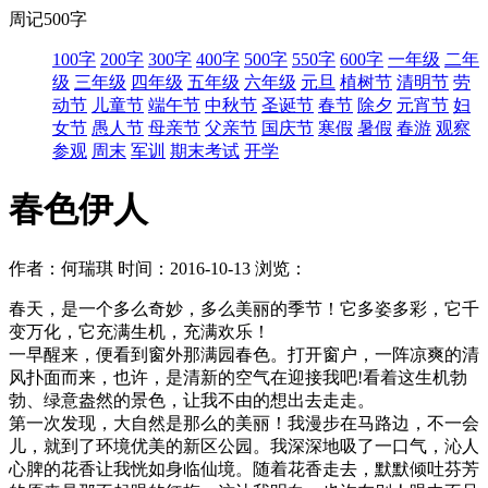
周记500字
100字
200字
300字
400字
500字
550字
600字
一年级
二年
级
三年级
四年级
五年级
六年级
元旦
植树节
清明节
劳
动节
儿童节
端午节
中秋节
圣诞节
春节
除夕
元宵节
妇
女节
愚人节
母亲节
父亲节
国庆节
寒假
暑假
春游
观察
参观
周末
军训
期末考试
开学
春色伊人
作者：何瑞琪
时间：2016-10-13
浏览：
春天，是一个多么奇妙，多么美丽的季节！它多姿多彩，它千
变万化，它充满生机，充满欢乐！
一早醒来，便看到窗外那满园春色。打开窗户，一阵凉爽的清
风扑面而来，也许，是清新的空气在迎接我吧!看着这生机勃
勃、绿意盎然的景色，让我不由的想出去走走。
第一次发现，大自然是那么的美丽！我漫步在马路边，不一会
儿，就到了环境优美的新区公园。我深深地吸了一口气，沁人
心脾的花香让我恍如身临仙境。随着花香走去，默默倾吐芬芳