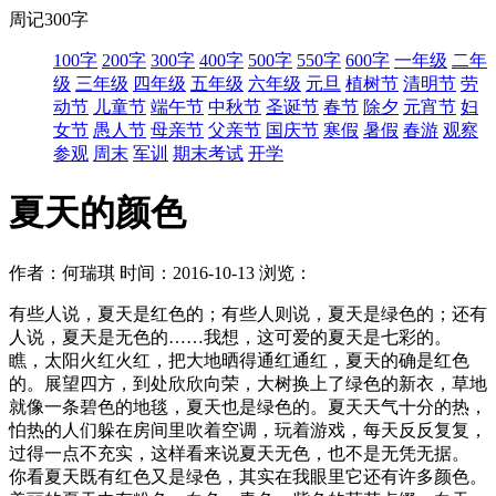
周记300字
100字
200字
300字
400字
500字
550字
600字
一年级
二年
级
三年级
四年级
五年级
六年级
元旦
植树节
清明节
劳
动节
儿童节
端午节
中秋节
圣诞节
春节
除夕
元宵节
妇
女节
愚人节
母亲节
父亲节
国庆节
寒假
暑假
春游
观察
参观
周末
军训
期末考试
开学
夏天的颜色
作者：何瑞琪
时间：2016-10-13
浏览：
有些人说，夏天是红色的；有些人则说，夏天是绿色的；还有
人说，夏天是无色的……我想，这可爱的夏天是七彩的。
瞧，太阳火红火红，把大地晒得通红通红，夏天的确是红色
的。展望四方，到处欣欣向荣，大树换上了绿色的新衣，草地
就像一条碧色的地毯，夏天也是绿色的。夏天天气十分的热，
怕热的人们躲在房间里吹着空调，玩着游戏，每天反反复复，
过得一点不充实，这样看来说夏天无色，也不是无凭无据。
你看夏天既有红色又是绿色，其实在我眼里它还有许多颜色。