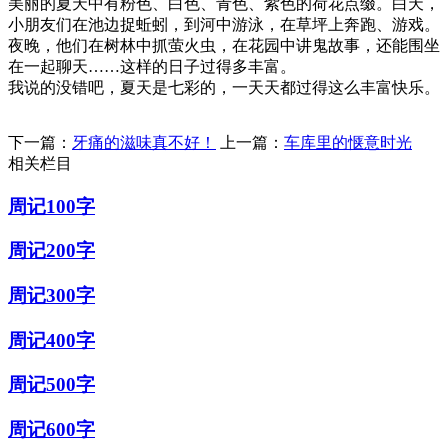
美丽的夏天中有粉色、白色、青色、紫色的荷花点缀。白天，
小朋友们在池边捉蚯蚓，到河中游泳，在草坪上奔跑、游戏。
夜晚，他们在树林中抓萤火虫，在花园中讲鬼故事，还能围坐
在一起聊天……这样的日子过得多丰富。
我说的没错吧，夏天是七彩的，一天天都过得这么丰富快乐。
下一篇：
牙痛的滋味真不好！
上一篇：
车库里的惬意时光
相关栏目
周记100字
周记200字
周记300字
周记400字
周记500字
周记600字