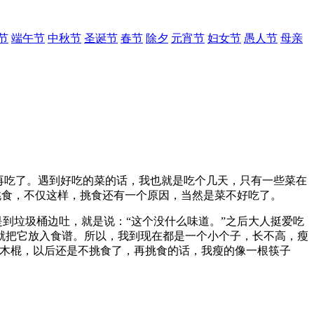
节
端午节
中秋节
圣诞节
春节
除夕
元宵节
妇女节
愚人节
母亲
再吃了。遇到好吃的菜的话，我也就是吃个几天，只有一些菜在
样挑食，不仅这样，挑食还有一个原因，当然是菜不好吃了。
到垃圾桶边吐，就是说：“这个没什么味道。”之后大人挺爱吃
就把它放入食谱。所以，我到现在都是一个小个子，长不高，瘦
个木棍，以后还是不挑食了，再挑食的话，我瘦的像一根筷子