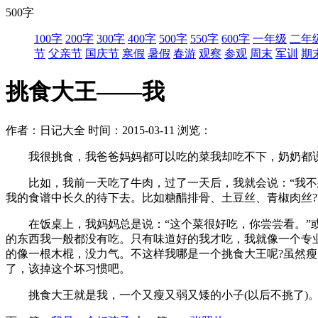
500字
100字
200字
300字
400字
500字
550字
600字
一年级
二年
节
父亲节
国庆节
寒假
暑假
春游
观察
参观
周末
军训
期
挑食大王——我
作者：日记大全
时间：2015-03-11
浏览：
我很挑食，我爸爸妈妈都可以吃的菜我却吃不下，奶奶都
比如，我前一天吃了牛肉，过了一天后，我就会说：“我不想
我的食谱中长久的待下去。比如糖醋排骨、土豆丝、青椒肉丝?
在饭桌上，我妈妈总是说：“这个菜很好吃，你尝尝看。”或
的东西我一般都没有吃。只有味道好的我才吃，我就像一个专
的像一根木棍，没力气。不这样我哪是一个挑食大王呢?虽然
了，该掉这个坏习惯吧。
挑食大王就是我，一个又瘦又弱又矮的小子(以后不挑了)