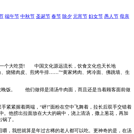
节
端午节
中秋节
圣诞节
春节
除夕
元宵节
妇女节
愚人节
母亲
是一个大吃货! 中国文化源远流长，饮食文化也天长地
角、烧猪肉皮、煎烤牛排……”“黄家烤肉、烤冷面、佛跳墙、生
”吃晚饭。 他们做得是清汤牛肉面，而且还是当着顾客面前做
手紧紧握着两端，“砰!”面粉在空中飞舞着，拉长后双手交错着
汤中。他捞出拉面放在大大的碗中，浇上清汤，撒上葱花，再加
出锅了。
嚼，我想就算是年过古稀的老人都可以吃。更神奇的是，在汤