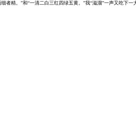
细者精。”和“一清二白三红四绿五黄。”我“滋溜”一声又吃下一