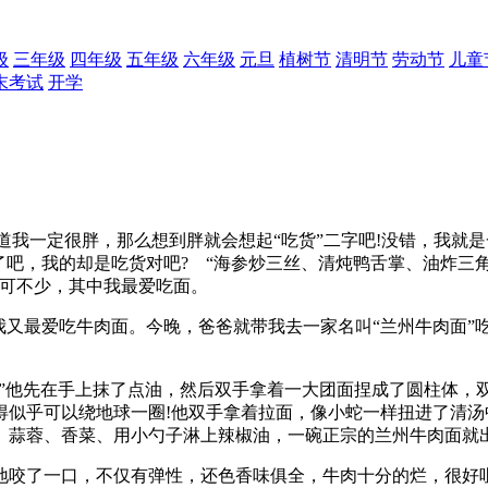
级
三年级
四年级
五年级
六年级
元旦
植树节
清明节
劳动节
儿童
末考试
开学
道我一定很胖，那么想到胖就会想起“吃货”二字吧!没错，我就
了吧，我的却是吃货对吧? “海参炒三丝、清炖鸭舌掌、油炸三
西可不少，其中我最爱吃面。
又最爱吃牛肉面。今晚，爸爸就带我去一家名叫“兰州牛肉面
”他先在手上抹了点油，然后双手拿着一大团面捏成了圆柱体，双
得似乎可以绕地球一圈!他双手拿着拉面，像小蛇一样扭进了清
、蒜蓉、香菜、用小勺子淋上辣椒油，一碗正宗的兰州牛肉面就
咬了一口，不仅有弹性，还色香味俱全，牛肉十分的烂，很好咀