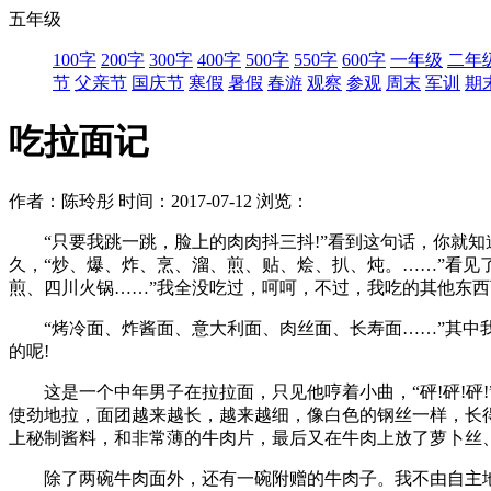
五年级
100字
200字
300字
400字
500字
550字
600字
一年级
二年
节
父亲节
国庆节
寒假
暑假
春游
观察
参观
周末
军训
期
吃拉面记
作者：陈玲彤
时间：2017-07-12
浏览：
“只要我跳一跳，脸上的肉肉抖三抖!”看到这句话，你就知
久，“炒、爆、炸、烹、溜、煎、贴、烩、扒、炖。……”看见
煎、四川火锅……”我全没吃过，呵呵，不过，我吃的其他东
“烤冷面、炸酱面、意大利面、肉丝面、长寿面……”其中我
的呢!
这是一个中年男子在拉拉面，只见他哼着小曲，“砰!砰!砰!
使劲地拉，面团越来越长，越来越细，像白色的钢丝一样，长
上秘制酱料，和非常薄的牛肉片，最后又在牛肉上放了萝卜丝
除了两碗牛肉面外，还有一碗附赠的牛肉子。我不由自主地