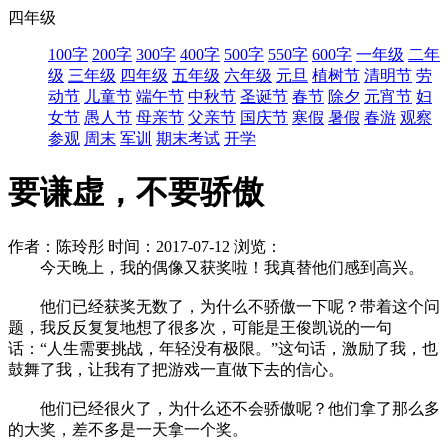
四年级
100字
200字
300字
400字
500字
550字
600字
一年级
二年
级
三年级
四年级
五年级
六年级
元旦
植树节
清明节
劳
动节
儿童节
端午节
中秋节
圣诞节
春节
除夕
元宵节
妇
女节
愚人节
母亲节
父亲节
国庆节
寒假
暑假
春游
观察
参观
周末
军训
期末考试
开学
要谦虚，不要骄傲
作者：陈玲彤
时间：2017-07-12
浏览：
今天晚上，我的偶像又获奖啦！我真替他们感到高兴。
他们已经获奖无数了，为什么不骄傲一下呢？带着这个问
题，我反反复复地想了很多次，可能是王俊凯说的一句
话：“人生需要挑战，年轻没有极限。”这句话，激励了我，也
鼓舞了我，让我有了把游戏一直做下去的信心。
他们已经很火了，为什么还不会骄傲呢？他们拿了那么多
的大奖，差不多是一天拿一个奖。