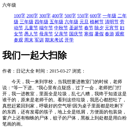
六年级
100字
200字
300字
400字
500字
550字
600字
一年级
二年
级
三年级
四年级
五年级
六年级
元旦
植树节
清明节
劳
动节
儿童节
端午节
中秋节
圣诞节
春节
除夕
元宵节
妇
女节
愚人节
母亲节
父亲节
国庆节
寒假
暑假
春游
观察
参观
周末
军训
期末考试
开学
我们一起大扫除
作者：日记大全
时间：2015-03-27
浏览：
今天，我一来到学校，当我想要进教室门的时候，老师
说：“等一下进。”我心里有点疑惑，过了一会，老师把门打
开，我一进教室，里面全是垃圾，乱七八糟，我终于知道这是
谁干的，原来是老师干的。看到这些垃圾，我恶心都想吐了，
真想赶紧回到家，呼吸好的空气呀!因为桌子里面都是吃剩下
的东西，还有发霉的筷子，地上全是纸屑，方便面的包装袋，
窗户上还有蜘蛛的尸体，蚊子的尸体，黑板上到处都是用白粉
笔画的画。