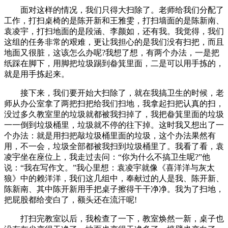
面对这样的情况，我们只得大扫除了。老师给我们分配了
工作，打扫桌椅的是陈开新和王雅雯，打扫墙面的是陈新南、
袁凌宇，打扫地面的是段涵、李颜如，还有我。我觉得，我们
这组的任务非常的艰难，更让我担心的是我们没有扫把，而且
地面又很脏，这该怎么办呢?我想了想，有两个办法，一是把
纸踩在脚下，用脚把垃圾踢到畚箕里面，二是可以用手拣的，
就是用手拣起来。
接下来，我们要开始大扫除了，就在我搞卫生的时候，老
师从办公室拿了两把扫把给我们扫地，我拿起扫把认真的扫，
没过多久教室里的垃圾就都被我扫掉了，我把畚箕里面的垃圾
一一倒到垃圾桶里，垃圾就不停的往下掉。这时我又想出了一
个办法：就是用扫把敲垃圾桶里面的垃圾，这个办法果然有
用，不一会，垃圾全部都被我扫到垃圾桶里了。我看了看，袁
凌宇坐在座位上，我走过去问：“你为什么不搞卫生呢?”他
说：“我在写作文。”我心里想：袁凌宇就像《喜洋洋与灰太
狼》中的赖洋洋，我们这几组中，奉献过的人是我、陈开新、
陈新南、其中陈开新用手把桌子擦得干干净净。我为了扫地，
把屁股都给变白了，额头还在流汗呢!
打扫完教室以后，我检查了一下，教室焕然一新，桌子也