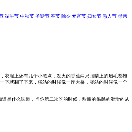
节
端午节
中秋节
圣诞节
春节
除夕
元宵节
妇女节
愚人节
母亲
，衣服上还有几个小黑点，发火的香蕉两只眼睛上的眉毛都翘
不一下就翻了下来，横站的时候像一座大桥，竖站的时候像一个
知道是什么味道，当你第二次吃的时候，甜甜的黏黏的滑滑的从