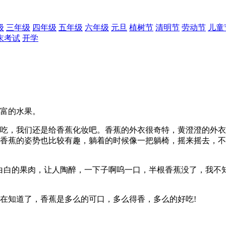
级
三年级
四年级
五年级
六年级
元旦
植树节
清明节
劳动节
儿童
末考试
开学
富的水果。
吃，我们还是给香蕉化妆吧。香蕉的外衣很奇特，黄澄澄的外衣
。香蕉的姿势也比较有趣，躺着的时候像一把躺椅，摇来摇去，
白白的果肉，让人陶醉，一下子啊呜一口，半根香蕉没了，我不
在知道了，香蕉是多么的可口，多么得香，多么的好吃!