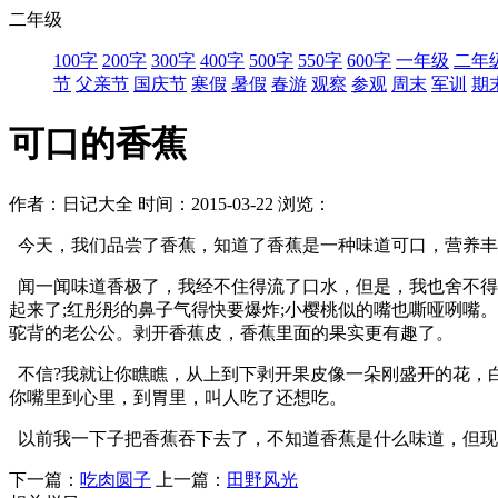
二年级
100字
200字
300字
400字
500字
550字
600字
一年级
二年
节
父亲节
国庆节
寒假
暑假
春游
观察
参观
周末
军训
期
可口的香蕉
作者：日记大全
时间：2015-03-22
浏览：
今天，我们品尝了香蕉，知道了香蕉是一种味道可口，营养丰
闻一闻味道香极了，我经不住得流了口水，但是，我也舍不得
起来了;红彤彤的鼻子气得快要爆炸;小樱桃似的嘴也嘶哑咧嘴
驼背的老公公。剥开香蕉皮，香蕉里面的果实更有趣了。
不信?我就让你瞧瞧，从上到下剥开果皮像一朵刚盛开的花，
你嘴里到心里，到胃里，叫人吃了还想吃。
以前我一下子把香蕉吞下去了，不知道香蕉是什么味道，但现
下一篇：
吃肉圆子
上一篇：
田野风光