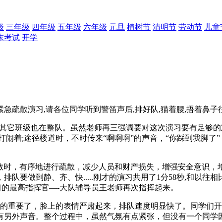
级
三年级
四年级
五年级
六年级
元旦
植树节
清明节
劳动节
儿童
末考试
开学
紧急疏散演习,请各位同学听到警笛声后,排好队,猫着腰,捂着鼻子往
里其它班级也在整队。虽然老师再三强调要对这次演习要有足够
着;途径楼道时，不时传来“啊啊啊”的声音，“你踩到我脚了”，“
散时，有序地进行疏散，减少人员和财产损失，增强安全意识，
要做到静、齐、快.....刚才的演习共用了1分58秒,和以往相
习的最高指挥官—-大队辅导员王老师再次指挥起来。
的重要了，脸上的表情严肃起来，排队速度明显快了。同学们开
有另外声音。整个过程中，虽然气氛有点紧张，但没有一个同学