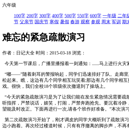
六年级
100字
200字
300字
400字
500字
550字
600字
一年级
二年
节
父亲节
国庆节
寒假
暑假
春游
观察
参观
周末
军训
期
难忘的紧急疏散演习
作者：日记大全
时间：2015-03-18
浏览：
今天第一节课后，广播里播报着一则通知：......马上进行火灾
“嘟——”随着刺耳的警报响起，同学们迅速排好了队。走廊
松起来。瞧，这边有几个同学相互玩笑着;那边有几个同学相互打闹
戏。很快，我们全校18个班级依次撤退到了操场上。
“今天的紧急疏散演习是为了让我们能在发生紧急情况需要疏
听指挥，严禁说话，嬉笑，打闹，严禁奔跑抢先。要沉着冷静，排队
望能及时改正。下面再进行一次,请各个班作好准备。”本次演
第二次疏散演习开始了，刚才调皮的同学大概听到了疏散演习
边小跑着。再次经过楼道时候，只有有序撤离的脚步声，不再