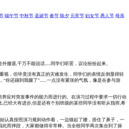
节
端午节
中秋节
圣诞节
春节
除夕
元宵节
妇女节
愚人节
母亲
外撤退,千万不能说话.....同学们听罢，议论纷纷起来。
的重视，但毕竟没有真正的灾难发生，同学们的表情反倒显得轻
你还踢到我腿了”......一点没有紧张的气氛，像是在参与游
培养应对突发事件的能力而进行的。在演习过程中要求一切行动
比,已经大有进步,但是还有个别班级的某些同学没有听从指挥,希
始认真按照演习规则动作着，一边猫起了腰，捂住了鼻子，一
因此而摔跤，大家都做得非常棒。当全校同学再次集合到了操