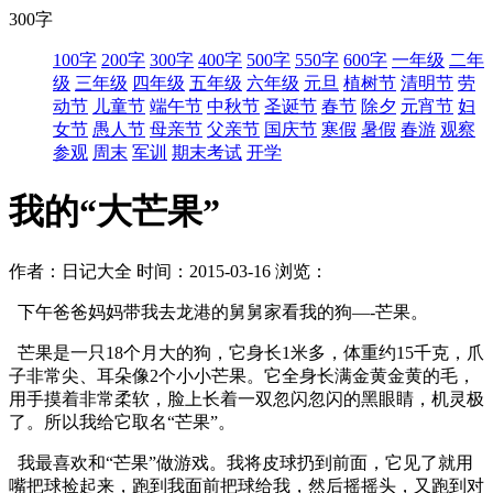
300字
100字
200字
300字
400字
500字
550字
600字
一年级
二年
级
三年级
四年级
五年级
六年级
元旦
植树节
清明节
劳
动节
儿童节
端午节
中秋节
圣诞节
春节
除夕
元宵节
妇
女节
愚人节
母亲节
父亲节
国庆节
寒假
暑假
春游
观察
参观
周末
军训
期末考试
开学
我的“大芒果”
作者：日记大全
时间：2015-03-16
浏览：
下午爸爸妈妈带我去龙港的舅舅家看我的狗—-芒果。
芒果是一只18个月大的狗，它身长1米多，体重约15千克，爪
子非常尖、耳朵像2个小小芒果。它全身长满金黄金黄的毛，
用手摸着非常柔软，脸上长着一双忽闪忽闪的黑眼睛，机灵极
了。所以我给它取名“芒果”。
我最喜欢和“芒果”做游戏。我将皮球扔到前面，它见了就用
嘴把球捡起来，跑到我面前把球给我，然后摇摇头，又跑到对