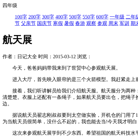
四年级
100字
200字
300字
400字
500字
550字
600字
一年级
二年
节
父亲节
国庆节
寒假
暑假
春游
观察
参观
周末
军训
期
航天展
作者：日记大全
时间：2015-03-12
浏览：
今天，爸爸妈妈带我来到了世贸中心参观航天展。
进入大厅，首先映入眼帘的是三个火箭模型。我赶紧走上前
接着，我们听讲解员给我们介绍航天服。航天服分为两种：仓
清楚楚。衣服上还配有一条绳子，如果航天员要出仓，把绳子
边。
据说航天员翟志刚叔叔要到太空做实验，开机仓的门用了15
为当航天员很简单，没什么不起的，我也能去当!今天我才明白
这次来参观航天展学到不少东西。希望祖国的航天科技水平