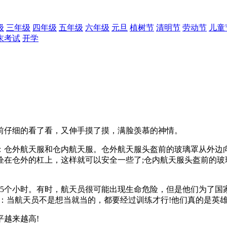
级
三年级
四年级
五年级
六年级
元旦
植树节
清明节
劳动节
儿童
末考试
开学
仔细的看了看，又伸手摸了摸，满脸羡慕的神情。
外航天服和仓内航天服。仓外航天服头盔前的玻璃罩从外边向
拴在仓外的杠上，这样就可以安全一些了;仓内航天服头盔前的玻
个小时。有时，航天员很可能出现生命危险，但是他们为了国
：当航天员不是想当就当的，都要经过训练才行!他们真的是英雄
越来越高!