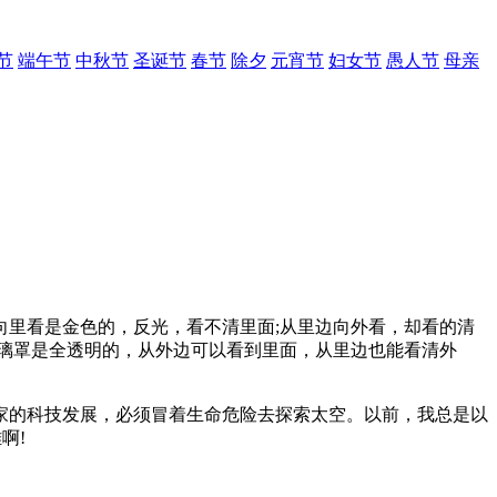
节
端午节
中秋节
圣诞节
春节
除夕
元宵节
妇女节
愚人节
母亲
里看是金色的，反光，看不清里面;从里边向外看，却看的清
璃罩是全透明的，从外边可以看到里面，从里边也能看清外
家的科技发展，必须冒着生命危险去探索太空。以前，我总是以
啊!