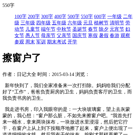
550字
100字
200字
300字
400字
500字
550字
600字
一年级
二年
级
三年级
四年级
五年级
六年级
元旦
植树节
清明节
劳
动节
儿童节
端午节
中秋节
圣诞节
春节
除夕
元宵节
妇
女节
愚人节
母亲节
父亲节
国庆节
寒假
暑假
春游
观察
参观
周末
军训
期末考试
开学
擦窗户了
作者：日记大全
时间：2015-03-14
浏览：
新年快到了，我们全家准备来一次打扫除。妈妈给我们分配
好了“工作”，爸爸负责厨房的卫生，妈妈负责客厅的卫生，而
我负责书房的卫生。
我走进书房，印入我眼帘的是：一大块玻璃窗，望上去灰蒙
蒙的，我心想：“窗户那么脏，不如先来擦窗户吧。”我首先打
来一桶水，拿来两块抹布，一块放进水里浸湿，然后把它拧
干，在窗户上从上到下按顺序地擦了起来，窗户上便出现了一
道道细细的水线，然后我有干的抹布，按刚才那样再擦了一