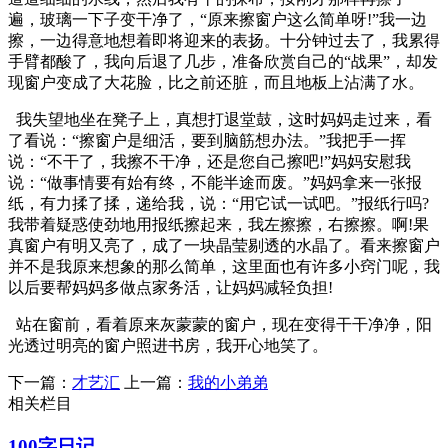
遍，玻璃一下子变干净了，“原来擦窗户这么简单呀!”我一边
擦，一边得意地想着即将迎来的表扬。十分钟过去了，我累得
手臂都酸了，我向后退了几步，准备欣赏自己的“战果”，却发
现窗户变成了大花脸，比之前还脏，而且地板上沾满了水。
我失望地坐在凳子上，真想打退堂鼓，这时妈妈走过来，看
了看说：“擦窗户是细活，要到脑筋想办法。”我把手一挥
说：“不干了，我擦不干净，还是您自己擦吧!”妈妈安慰我
说：“做事情要有始有终，不能半途而废。”妈妈拿来一张报
纸，有力揉了揉，递给我，说：“用它试一试吧。”报纸行吗?
我带着疑惑使劲地用报纸擦起来，我左擦擦，右擦擦。啊!果
真窗户有明又亮了，成了一块晶莹剔透的水晶了。看来擦窗户
并不是我原来想象的那么简单，这里面也有许多小窍门呢，我
以后要帮妈妈多做点家务活，让妈妈减轻负担!
站在窗前，看着原来灰蒙蒙的窗户，现在变得干干净净，阳
光透过明亮的窗户照进书房，我开心地笑了。
下一篇：
才艺汇
上一篇：
我的小弟弟
相关栏目
100字日记