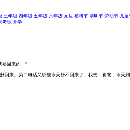
级
三年级
四年级
五年级
六年级
元旦
植树节
清明节
劳动节
儿童
末考试
开学
要回来的。”
赶回来。第二电话又说他今天赶不回来了。我想：爸爸，今天到