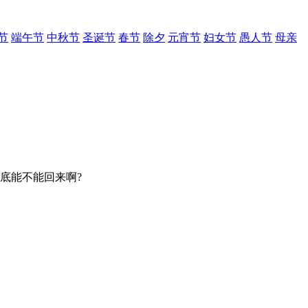
节
端午节
中秋节
圣诞节
春节
除夕
元宵节
妇女节
愚人节
母亲
底能不能回来啊?