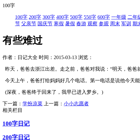
100字
100字
200字
300字
400字
500字
550字
600字
一年级
二年
节
父亲节
国庆节
寒假
暑假
春游
观察
参观
周末
军训
期
有些难过
作者：日记大全
时间：2015-03-13
浏览：
昨天，爸爸去浙江出差。走之前，爸爸对我说：“明天，爸爸就
今天上午，爸爸打给妈妈好几个电话。第一电话是说他今天能
(深夜，爸爸终于回来了，我早已进入梦乡。)
下一篇：
学扮凉菜
上一篇：
小小志愿者
相关栏目
100字日记
200字日记