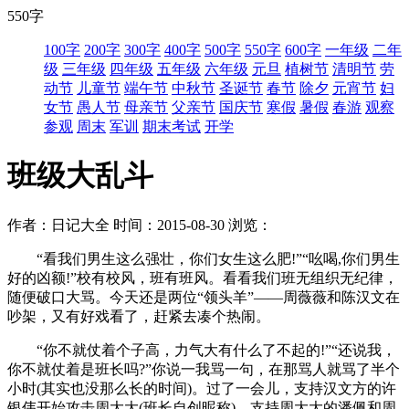
550字
100字
200字
300字
400字
500字
550字
600字
一年级
二年
级
三年级
四年级
五年级
六年级
元旦
植树节
清明节
劳
动节
儿童节
端午节
中秋节
圣诞节
春节
除夕
元宵节
妇
女节
愚人节
母亲节
父亲节
国庆节
寒假
暑假
春游
观察
参观
周末
军训
期末考试
开学
班级大乱斗
作者：日记大全
时间：2015-08-30
浏览：
“看我们男生这么强壮，你们女生这么肥!”“吆喝,你们男生
好的凶额!”校有校风，班有班风。看看我们班无组织无纪律，
随便破口大骂。今天还是两位“领头羊”——周薇薇和陈汉文在
吵架，又有好戏看了，赶紧去凑个热闹。
“你不就仗着个子高，力气大有什么了不起的!”“还说我，
你不就仗着是班长吗?”你说一我骂一句，在那骂人就骂了半个
小时(其实也没那么长的时间)。过了一会儿，支持汉文方的许
银伟开始攻击周大大(班长自创昵称)。支持周大大的潘佩和周