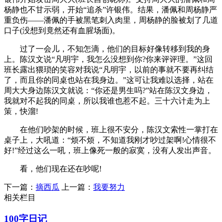
杨静也不甘示弱，开始“追杀”许银伟。结果，潘佩和周杨静严
重负伤——潘佩的手被黑笔刺入肉里，周杨静的脸被划了几道
口子(没想到竟然还有血腥场面)。
过了一会儿，不知怎滴，他们的目标好像转移到我的身
上。陈汉文说“凡明宇，我怎么没想到你?你来评评理。”这回
班长露出猥琐的笑容对我说“凡明宇，以前的事就不要再纠结
了，而且你的同桌也站在我身边。”这可让我难以选择，站在
周大大身边陈汉文就说：“你还是男生吗?”站在陈汉文身边，
我就对不起我的同桌，所以我谁也惹不起。三十六计走为上
策，快溜!
在他们吵架的时候，班上很不安分，陈汉文索性一掌打在
桌子上，大吼道：“烦不烦，不知道我刚才吵过架啊!心情很不
好!”经过这么一吼，班上像死一般的寂寞，没有人发出声音。
看，他们现在还在吵呢!
下一篇：
摘西瓜
上一篇：
我要努力
相关栏目
100字日记