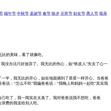
节
端午节
中秋节
圣诞节
春节
除夕
元宵节
妇女节
愚人节
母亲
无比的美味，看了就像吃。
我没办法只好放弃了。我无比的伤心，如“铁皮人”失去了心一
了一半，我无比的开心，如在地面摘到了星星一样开心。当爸爸
说：“怎么不吃”我骗爸爸说：“我晚上和妈妈一起吃”其实我
自己吃了，我一闻实在太臭了。我对爸爸说我不想吃，爸爸
会浪费的我送给别人吃。