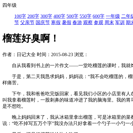
四年级
100字
200字
300字
400字
500字
550字
600字
一年级
二年
节
父亲节
国庆节
寒假
暑假
春游
观察
参观
周末
军训
期
榴莲好臭啊！
作者：日记大全
时间：2015-08-23
浏览：
自从我看到书上的一片作文——一堂吃榴莲的课时，我就馋
于是，第二天我恳求妈妈，妈妈说：“我不会吃榴莲的，榴莲
样痛苦。
下午，我和爸爸吃完饭回家，看见我们小区的小店里有人在卖
叫我拿着榴莲时，一股刺鼻的味道冲进了我的脑海里。我的胃马
是不想吃。
晚上妈妈回来了，我从冰箱里拿出榴莲，可是冰箱里的菜都变
说：“吃不掉写五万个字”我没办法只好拿着一个勺子一小勺