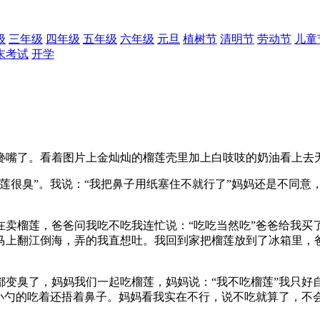
级
三年级
四年级
五年级
六年级
元旦
植树节
清明节
劳动节
儿童
末考试
开学
嘴了。看着图片上金灿灿的榴莲壳里加上白吱吱的奶油看上去
很臭”。我说：“我把鼻子用纸塞住不就行了”妈妈还是不同意，
榴莲，爸爸问我吃不吃我连忙说：“吃吃当然吃”爸爸给我买
上翻江倒海，弄的我直想吐。我回到家把榴莲放到了冰箱里，爸爸
臭了，妈妈我们一起吃榴莲，妈妈说：“我不吃榴莲”我只好
一小勺的吃着还捂着鼻子。妈妈看我实在不行，说不吃就算了，不