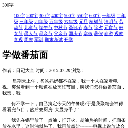
300字
100字
200字
300字
400字
500字
550字
600字
一年级
二年
级
三年级
四年级
五年级
六年级
元旦
植树节
清明节
劳
动节
儿童节
端午节
中秋节
圣诞节
春节
除夕
元宵节
妇
女节
愚人节
母亲节
父亲节
国庆节
寒假
暑假
春游
观察
参观
周末
军训
期末考试
开学
学做番茄面
作者：日记大全
时间：2015-07-29
浏览：
星期天上午，爸爸妈妈都不在家，我一个人在家看电
视。突然看到一个频道在放烹饪节目，叫我们怎样做番茄面，
我想，我
何不学一下，自己搞定今天的午餐呢?于是我聚精会神得
看看完节目，然后去厨房“大显身手了"
我先在锅里放了一点油，打开火。趁油热的时间，把面条
放在水里，这时油就热了。我再放点盐---------电视上说放盐会