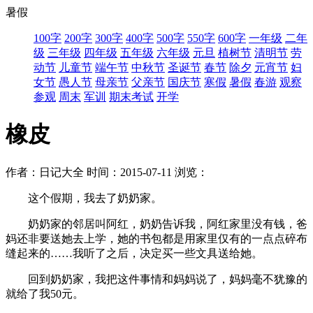
暑假
100字
200字
300字
400字
500字
550字
600字
一年级
二年
级
三年级
四年级
五年级
六年级
元旦
植树节
清明节
劳
动节
儿童节
端午节
中秋节
圣诞节
春节
除夕
元宵节
妇
女节
愚人节
母亲节
父亲节
国庆节
寒假
暑假
春游
观察
参观
周末
军训
期末考试
开学
橡皮
作者：日记大全
时间：2015-07-11
浏览：
这个假期，我去了奶奶家。
奶奶家的邻居叫阿红，奶奶告诉我，阿红家里没有钱，爸
妈还非要送她去上学，她的书包都是用家里仅有的一点点碎布
缝起来的……我听了之后，决定买一些文具送给她。
回到奶奶家，我把这件事情和妈妈说了，妈妈毫不犹豫的
就给了我50元。