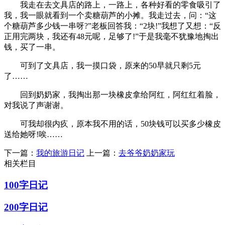
我走在去文具店的路上，一路上，各种好看的零食吸引了
我，我一眼就看到一个卖糖葫芦的小摊。我走过去，问：“这
个糖葫芦多少钱一串呀?”老板回答我：“2块!”我想了又想：“反
正用完两块，我还有48元呢，足够了!”于是我毫不犹豫地掏出
钱，买了一串。
可到了文具店，我一摸口袋，原来的50早就只剩5元
了……
回到奶奶家，我掏出那一块橡皮拿给阿红，阿红红着脸，
对我说了声谢谢。
可我却很内疚，原本我不用的话，50块钱可以买多少橡皮
送给她呀!唉……
下一篇：
我的旅游日记
上一篇：
去爷爷奶奶家玩
相关栏目
100字日记
200字日记