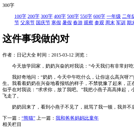
300字
100字
200字
300字
400字
500字
550字
600字
一年级
二年
节
父亲节
国庆节
寒假
暑假
春游
观察
参观
周末
军训
期
这件事我做的对
作者：日记大全
时间：2015-03-12
浏览：
今天放学回家，奶奶兴奋的对我说：“今天我们有非常好吃的
我好奇地问：“奶奶，今天中午吃什么，让你这么高兴呀?”
生。我看着奶奶在兴奋地看报纸的样子，不禁犹豫了起来，正在
似乎在对我说：“求求你，放了我吧。”我把小燕子高高捧起，
飞走了。
奶奶回来了，看到小燕子不见了，就骂了我一顿，我并不后
下一篇：
“熊猫”
上一篇：
我和爸爸妈妈比童年
相关栏目