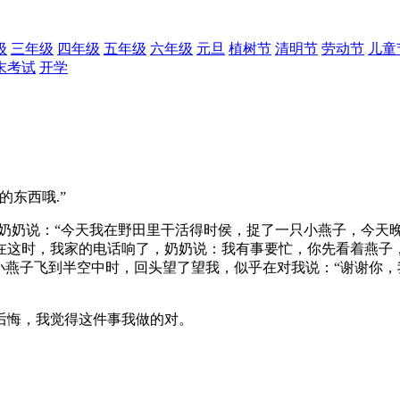
级
三年级
四年级
五年级
六年级
元旦
植树节
清明节
劳动节
儿童
末考试
开学
东西哦.”
奶奶说：“今天我在野田里干活得时侯，捉了一只小燕子，今天晚
这时，我家的电话响了，奶奶说：我有事要忙，你先看着燕子，
小燕子飞到半空中时，回头望了望我，似乎在对我说：“谢谢你，
悔，我觉得这件事我做的对。