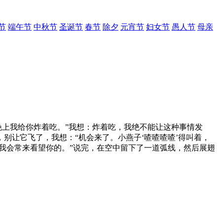
节
端午节
中秋节
圣诞节
春节
除夕
元宵节
妇女节
愚人节
母亲
上我给你炸着吃。”我想：炸着吃，我绝不能让这种事情发
别让它飞了，我想：“机会来了。小燕子‘喳喳喳喳’得叫着，
我会常来看望你的。”说完，在空中留下了一道弧线，然后展翅