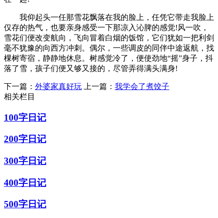
我仰起头一任那雪花飘落在我的脸上，任凭它带走我脸上
仅存的热气，也要亲身感受一下那凉入沁脾的感觉!风一吹，
雪花们便改变航向，飞向冒着白烟的饭馆，它们犹如一把利剑
毫不犹豫的向西方冲刺。偶尔，一些调皮的同伴中途返航，找
棵树寄宿，静静地休息。树感觉冷了，便使劲地“摇”身子，抖
落了雪，孩子们便又够又接的，尽管弄得满头满身!
下一篇：
外婆家真好玩
上一篇：
我学会了煮饺子
相关栏目
100字日记
200字日记
300字日记
400字日记
500字日记