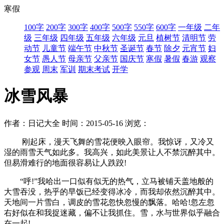
寒假
100字
200字
300字
400字
500字
550字
600字
一年级
二年
级
三年级
四年级
五年级
六年级
元旦
植树节
清明节
劳
动节
儿童节
端午节
中秋节
圣诞节
春节
除夕
元宵节
妇
女节
愚人节
母亲节
父亲节
国庆节
寒假
暑假
春游
观察
参观
周末
军训
期末考试
开学
冰雪风暴
作者：日记大全
时间：2015-05-16
浏览：
刚起床，漫天飞舞的雪花便映入眼帘。我惊讶，又冷又
湿的雨雪天气如此多。我高兴，如此美景让人不禁沉醉其中。
但易滑难行的地面很容易让人跌跤!
“呼!”我哈出一口似有似无的热气，立马被铺天盖地般的
大雪吞没，热乎的早饭已经变得冰冷，而我却依然沉醉其中。
天地间一片雪白，调皮的雪花忽快忽慢的飘落。哈哈!忽左忽
右好似在和我捉迷藏，偏不让我抓住。雪，水与世界似乎融合
在一起!