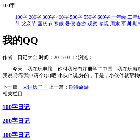
100字
100字
200字
300字
400字
500字
550字
600字
一年级
二年
节
父亲节
国庆节
寒假
暑假
春游
观察
参观
周末
军训
期
我的QQ
作者：日记大全
时间：2015-03-12
浏览：
今天，我在玩电脑，你时我没有注册学了中国，我在玩游戏，
我说;你帮我申请个QQ吧!小伙伴说;好的，于是，小伙伴就帮
下一篇：
太讨厌了！
上一篇：
期待旅游
相关栏目
100字日记
200字日记
300字日记