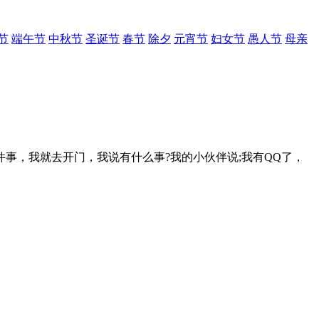
节
端午节
中秋节
圣诞节
春节
除夕
元宵节
妇女节
愚人节
母亲
，我就去开门，我说有什么事?我的小伙伴说;我有QQ了，