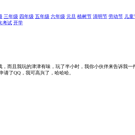
级
三年级
四年级
五年级
六年级
元旦
植树节
清明节
劳动节
儿童
末考试
开学
而且我玩的津津有味，玩了半小时，我你小伙伴来告诉我一件事
我申请了QQ，我可高兴了，哈哈哈。